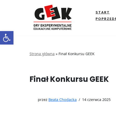
START
Przejdź
POPRZED
do
treści
Open toolbar
Strona główna
»
Finał Konkursu GEEK
Finał Konkursu GEEK
przez
Beata Chodacka
14 czerwca 2025