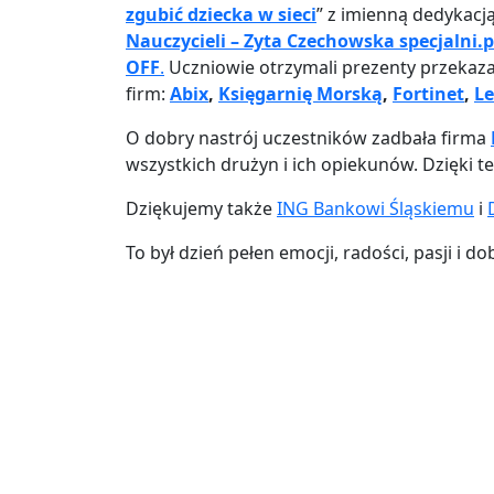
zgubić dziecka w sieci
” z imienną dedykacj
Nauczycieli – Zyta Czechowska specjalni.p
OFF
.
Uczniowie otrzymali prezenty przekaz
firm:
Abix
,
Księgarnię Morską
,
Fortinet
,
L
O dobry nastrój uczestników zadbała firma
wszystkich drużyn i ich opiekunów. Dzięki 
Dziękujemy także
ING Bankowi Śląskiemu
i
To był dzień pełen emocji, radości, pasji i 