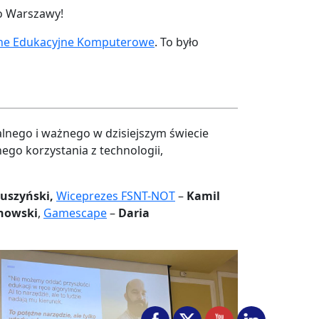
do Warszawy!
lne Edukacyjne Komputerowe
. To było
alnego i ważnego w dzisiejszym świecie
ego korzystania z technologii,
uszyński,
Wiceprezes FSNT-NOT
–
Kamil
howski
,
Gamescape
–
Daria