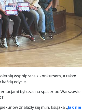
loletnią współpracę z konkursem, a także
w każdą edycję.
zentacjami był czas na spacer po Warszawie
OT.
opiekunów znalazły się m.in. książka
„
Jak nie