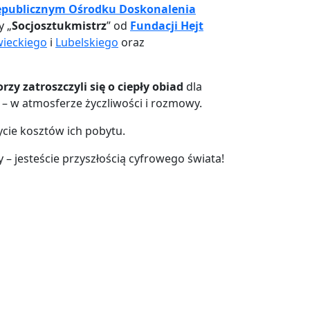
epublicznym Ośrodku Doskonalenia
y „
Socjosztukmistrz
” od
Fundacji Hejt
ieckiego
i
Lubelskiego
oraz
rzy zatroszczyli się o ciepły obiad
dla
– w atmosferze życzliwości i rozmowy.
cie kosztów ich pobytu.
y – jesteście przyszłością cyfrowego świata!