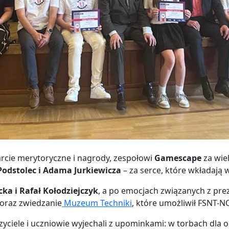
rcie merytoryczne i nagrody, zespołowi
Gamescape
za wie
 Podstolec i Adama Jurkiewicza
– za serce, które wkładają 
ka i Rafał Kołodziejczyk
, a po emocjach związanych z pre
oraz zwiedzanie
Muzeum Techniki
, które umożliwił FSNT-N
zyciele i uczniowie wyjechali z upominkami: w torbach dla 