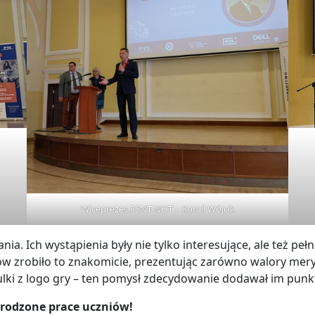
Wiceprezes FSNT-NOT – Kamil Wójcik
ia. Ich wystąpienia były nie tylko interesujące, ale też pełn
w zrobiło to znakomicie, prezentując zarówno walory meryt
lki z logo gry – ten pomysł zdecydowanie dodawał im punk
grodzone prace uczniów!