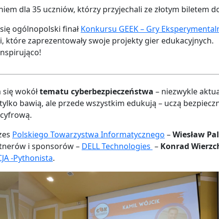
niem dla 35 uczniów, którzy przyjechali ze złotym biletem 
się ogólnopolski finał
Konkursu GEEK – Gry Eksperymenta
i, które zaprezentowały swoje projekty gier edukacyjnych.
nspirująco!
 się wokół
tematu cyberbezpieczeństwa
– niezwykle aktu
 tylko bawią, ale przede wszystkim edukują – uczą bezpieczn
 cyfrową.
ezes
Polskiego Towarzystwa Informatycznego
–
Wiesław Pal
artnerów i sponsorów –
DELL Technologies
–
Konrad Wierzc
JA -Pythonista
.