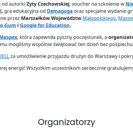
ą od autorki
Zyty Czechowskiej
, voucher na szkolenie w
Ni
l
,
gra edukacyjna od
Demagoga
oraz specjalne wydanie gr
ane przez
Marszałków Województw
Małopolskiego
,
Mazow
eo-Gum
i
Google for Education
.
Maspex
, która zapewniła pyszny poczęstunek, a
organizato
temu mogliśmy wspólnie świętować ten dzień bez pośpiechu 
DELL
za umożliwienie przyjazdu drużyn do Warszawy i pokry
dobrej energii! Wszystkim uczestnikom serdecznie gratulujem
Organizatorzy