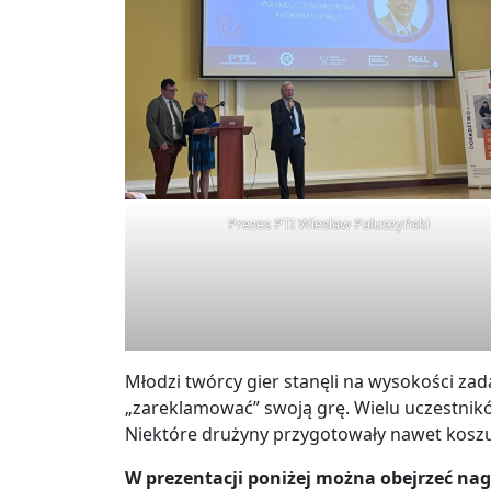
Prezes PTI Wiesław Paluszyński
Młodzi twórcy gier stanęli na wysokości zadan
„zareklamować” swoją grę. Wielu uczestnikó
Niektóre drużyny przygotowały nawet koszu
W prezentacji poniżej można obejrzeć na